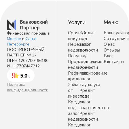
Услуги
Меню
Срочный
Кредит
Калькулято
Финансовая помощь в
выкуп
под
Сотрудниче
Москве
и
Санкт-
Петербурге
Перезалог
залог
О нас
ООО «ИПОТЕЧНЫЙ
недвижимости
доли
Отзывы
ПАРТНЁР № 1»
Покупка/
в
Блог
ОГРН 1207700496190
Продажа
недвижимости
Контакты
ИНН 7707447212
недвижимости
Кредит
Рефинансирование
под
кредита
залог
Политика
Займ
таунхауса
конфиденциальности
от
Кредит
инвестора
под
Кредит
залог
под
апартаментов
залог
Кредит
недвижимости
под
Кредит
залог