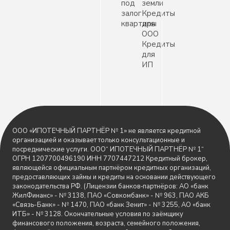
под
земли
залог
Кредиты
квартиры
для
ООО
Кредиты
для
ИП
ООО «ИПОТЕЧНЫЙ ПАРТНЁР № 1» не является кредитной
организацией и оказывает только консультационные и
посреднические услуги. ООО“ ИПОТЕЧНЫЙ ПАРТНЁР № 1“
ОГРН 1207700496190 ИНН 7707447212 Кредитный брокер,
являющейся официальным партнёром кредитных организаций,
предоставляющих займы и кредиты на основании действующего
законодательства РФ. (Лицензии банков‑партнёров: АО «банк
ЖилФинанс» - № 3138, ПАО «Совкомбанк» - № 963, ПАО АКБ
«Связь-Банк» - № 1470, ПАО «банк Зенит» - № 3255, АО «банк
ИТБ» - № 3128. Окончательные условия по заёмщику
финансового положения, возраста, семейного положения,