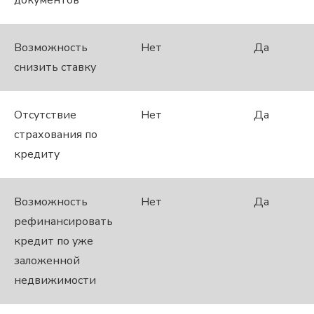
документов
Возможность
Нет
Да
снизить ставку
Отсутствие
Нет
Да
страхования по
кредиту
Возможность
Нет
Да
рефинансировать
кредит по уже
заложенной
недвижимости