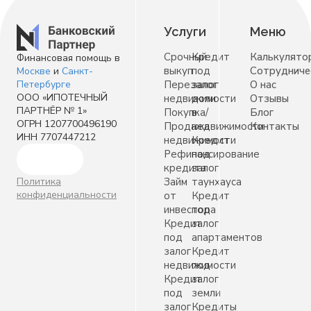
Услуги
Меню
Срочный
Кредит
Калькулято
Финансовая помощь в
выкуп
под
Сотрудниче
Москве
и
Санкт-
Петербурге
Перезалог
залог
О нас
ООО «ИПОТЕЧНЫЙ
недвижимости
доли
Отзывы
ПАРТНЁР № 1»
Покупка/
в
Блог
ОГРН 1207700496190
Продажа
недвижимости
Контакты
ИНН 7707447212
недвижимости
Кредит
Рефинансирование
под
кредита
залог
Политика
Займ
таунхауса
конфиденциальности
от
Кредит
инвестора
под
Кредит
залог
под
апартаментов
залог
Кредит
недвижимости
под
Кредит
залог
под
земли
залог
Кредиты