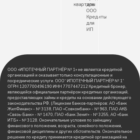
квартиры
для
ООО
Кредиты
для
ИП
ООО «ИПОТЕЧНЫЙ ПАРТНЁР № 1» не является кредитной
организацией и оказывает только консультационные и
посреднические услуги. ООО“ ИПОТЕЧНЫЙ ПАРТНЁР № 1“
ОГРН 1207700496190 ИНН 7707447212 Кредитный брокер,
являющейся официальным партнёром кредитных организаций,
предоставляющих займы и кредиты на основании действующего
законодательства РФ. (Лицензии банков‑партнёров: АО «банк
ЖилФинанс» - № 3138, ПАО «Совкомбанк» - № 963, ПАО АКБ
«Связь-Банк» - № 1470, ПАО «банк Зенит» - № 3255, АО «банк
ИТБ» - № 3128. Окончательные условия по заёмщику
финансового положения, возраста, семейного положения,
финансовой дисциплины и других обстоятельств. Окончательное
решение по кредиту принимается кредитной организацией на